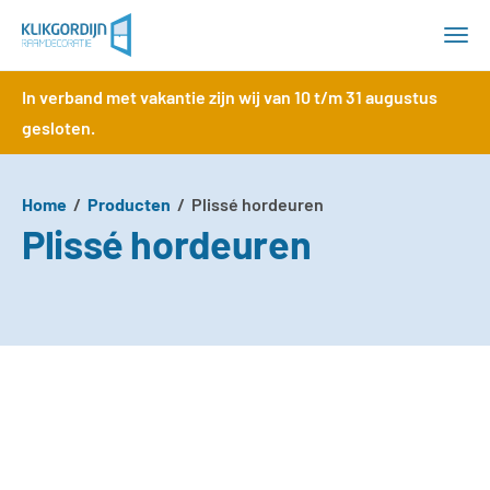
Klik plisségordijnen
Klik jaloezieën
In verband met vakantie zijn wij van 10 t/m 31 augustus
Producten
gesloten.
Type raam
Home
/
Producten
/
Plissé hordeuren
Plissé hordeuren
Over ons
Blog
Contact
Whatsapp ons
info@klikgordijn.nl